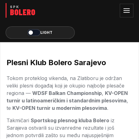
LIGHT
Plesni Klub Bolero Sarajevo
Tokom proteklog vikenda, na Zlatiboru je održan
veliki plesni događaj koji je okupio najbolje plesače
regiona —
WDSF Balkan Championship
,
KV-OPEN
turnir u latinoameričkim i standardnim plesovima
,
te
KV-OPEN turnir u modernim plesovima
.
Takmičari
Sportskog plesnog kluba Bolero
iz
Sarajeva ostvarili su izvanredne rezultate i još
jednom potvrdili zašto su među najuspješnijim