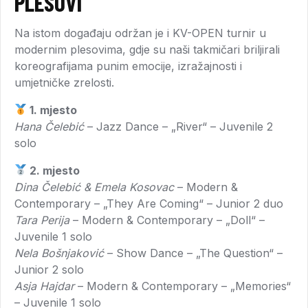
PLESOVI
Na istom događaju održan je i KV-OPEN turnir u
modernim plesovima, gdje su naši takmičari briljirali
koreografijama punim emocije, izražajnosti i
umjetničke zrelosti.
1. mjesto
Hana Čelebić
– Jazz Dance – „River“ – Juvenile 2
solo
2. mjesto
Dina Čelebić & Emela Kosovac
– Modern &
Contemporary – „They Are Coming“ – Junior 2 duo
Tara Perija
– Modern & Contemporary – „Doll“ –
Juvenile 1 solo
Nela Bošnjaković
– Show Dance – „The Question“ –
Junior 2 solo
Asja Hajdar
– Modern & Contemporary – „Memories“
– Juvenile 1 solo