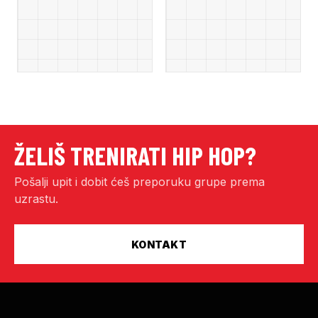
ŽELIŠ TRENIRATI HIP HOP?
Pošalji upit i dobit ćeš preporuku grupe prema
uzrastu.
KONTAKT