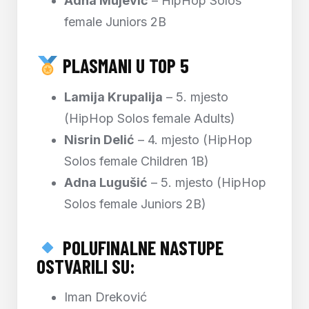
Adna Mujević
– HipHop Solos
female Juniors 2B
PLASMANI U TOP 5
Lamija Krupalija
– 5. mjesto
(HipHop Solos female Adults)
Nisrin Delić
– 4. mjesto (HipHop
Solos female Children 1B)
Adna Lugušić
– 5. mjesto (HipHop
Solos female Juniors 2B)
POLUFINALNE NASTUPE
OSTVARILI SU:
Iman Dreković