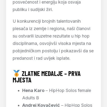
posvećenost i energiju koja osvaja
publiku i sudijski žiri.
U konkurenciji brojnih talentovanih
plesača iz zemlje i regiona, naši članovi
su ostvarili izuzetne rezultate u hip hop
disciplinama, osvojivši visoka mjesta na
pobjedničkom postolju i pokazavši da se
predanost i rad uvijek isplate.
ZLATNE MEDALJE – PRVA
MJESTA
Hena Karo
– HipHop Solos female
Adults B
Andrej Kovačević
– HipHop Solos