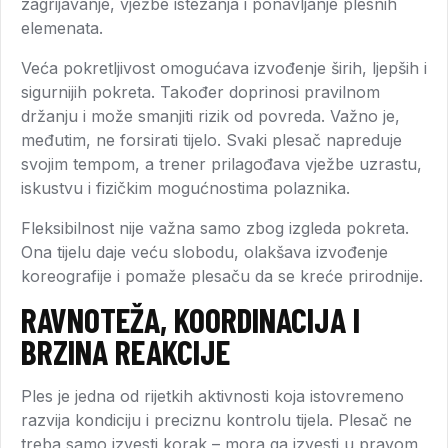
zagrijavanje, vježbe istezanja i ponavljanje plesnih
elemenata.
Veća pokretljivost omogućava izvođenje širih, ljepših i
sigurnijih pokreta. Također doprinosi pravilnom
držanju i može smanjiti rizik od povreda. Važno je,
međutim, ne forsirati tijelo. Svaki plesač napreduje
svojim tempom, a trener prilagođava vježbe uzrastu,
iskustvu i fizičkim mogućnostima polaznika.
Fleksibilnost nije važna samo zbog izgleda pokreta.
Ona tijelu daje veću slobodu, olakšava izvođenje
koreografije i pomaže plesaču da se kreće prirodnije.
RAVNOTEŽA, KOORDINACIJA I
BRZINA REAKCIJE
Ples je jedna od rijetkih aktivnosti koja istovremeno
razvija kondiciju i preciznu kontrolu tijela. Plesač ne
treba samo izvesti korak – mora ga izvesti u pravom