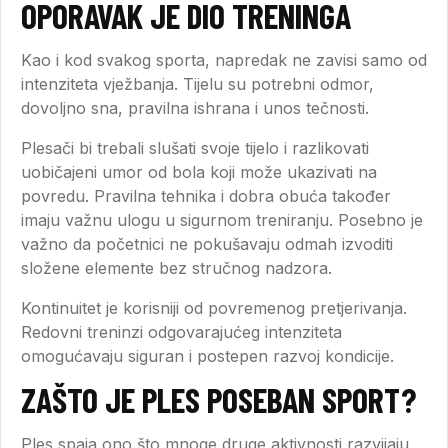
OPORAVAK JE DIO TRENINGA
Kao i kod svakog sporta, napredak ne zavisi samo od
intenziteta vježbanja. Tijelu su potrebni odmor,
dovoljno sna, pravilna ishrana i unos tečnosti.
Plesači bi trebali slušati svoje tijelo i razlikovati
uobičajeni umor od bola koji može ukazivati na
povredu. Pravilna tehnika i dobra obuća također
imaju važnu ulogu u sigurnom treniranju. Posebno je
važno da početnici ne pokušavaju odmah izvoditi
složene elemente bez stručnog nadzora.
Kontinuitet je korisniji od povremenog pretjerivanja.
Redovni treninzi odgovarajućeg intenziteta
omogućavaju siguran i postepen razvoj kondicije.
ZAŠTO JE PLES POSEBAN SPORT?
Ples spaja ono što mnoge druge aktivnosti razvijaju