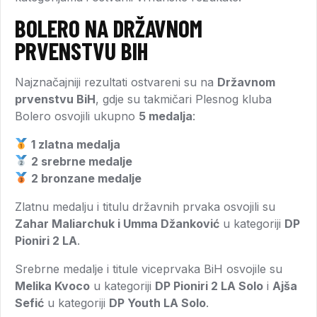
BOLERO NA DRŽAVNOM
PRVENSTVU BIH
Najznačajniji rezultati ostvareni su na
Državnom
prvenstvu BiH
, gdje su takmičari Plesnog kluba
Bolero osvojili ukupno
5 medalja
:
1 zlatna medalja
2 srebrne medalje
2 bronzane medalje
Zlatnu medalju i titulu državnih prvaka osvojili su
Zahar Maliarchuk i Umma Džanković
u kategoriji
DP
Pioniri 2 LA
.
Srebrne medalje i titule viceprvaka BiH osvojile su
Melika Kvoco
u kategoriji
DP Pioniri 2 LA Solo
i
Ajša
Sefić
u kategoriji
DP Youth LA Solo
.