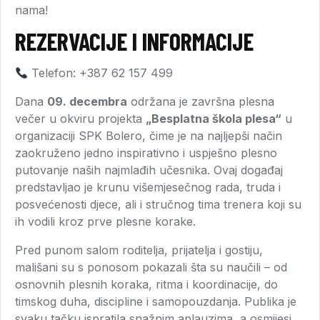
nama!
REZERVACIJE I INFORMACIJE
Telefon: +387 62 157 499
Dana
09. decembra
održana je završna plesna
večer u okviru projekta
„Besplatna škola plesa“
u
organizaciji SPK Bolero, čime je na najljepši način
zaokruženo jedno inspirativno i uspješno plesno
putovanje naših najmlađih učesnika. Ovaj događaj
predstavljao je krunu višemjesečnog rada, truda i
posvećenosti djece, ali i stručnog tima trenera koji su
ih vodili kroz prve plesne korake.
Pred punom salom roditelja, prijatelja i gostiju,
mališani su s ponosom pokazali šta su naučili – od
osnovnih plesnih koraka, ritma i koordinacije, do
timskog duha, discipline i samopouzdanja. Publika je
svaku tačku ispratila snažnim aplauzima, a osmijesi