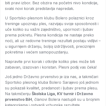
biti pravi izbor. Bez obzira na početni nivo kondicije,
svaki novi korak predstavlja napredak.
U Sportsko-plesnom klubu Bolero polaznici kroz
treninge upoznaju ples, razvijaju svoje sposobnosti i
uče koliko su važni zajedništvo, upornost i ljubav
prema pokretu. Plesna kondicija ne nastaje preko
noći, ali uz redovne treninge rezultati postaju vidljivi –
u sigurnijem držanju, boljoj izdržljivosti, preciznijim
pokretima i većem samopouzdanju.
Napravite prvi korak i otkrijte koliko ples može biti
zabavan, izazovan i koristan. Plesni podij vas čeka!
Još jedno Državno prvenstvo je iza nas, a takmičari
Sportsko plesnog kluba Bolero Sarajevo još jednom
su pokazali kvalitet, predanost i ljubav prema plesu.
Na takmičenju
Školska Liga, KV turnir i Državno
prvenstvo BiH
, članovi Bolera nastupili su u brojnim
kategorijama i ostvarili vrhunske rezultate.