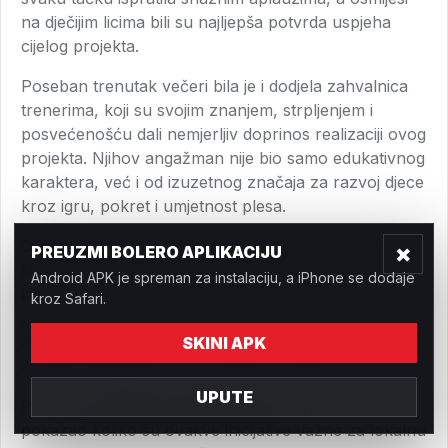
na dječijim licima bili su najljepša potvrda uspjeha
cijelog projekta.
Poseban trenutak večeri bila je i dodjela zahvalnica
trenerima, koji su svojim znanjem, strpljenjem i
posvećenošću dali nemjerljiv doprinos realizaciji ovog
projekta. Njihov angažman nije bio samo edukativnog
karaktera, već i od izuzetnog značaja za razvoj djece
kroz igru, pokret i umjetnost plesa.
Ovaj projekat ne bi bio moguć bez podrške
Općine
×
PREUZMI BOLERO APLIKACIJU
Novi Grad Sarajevo
i
Federalnog ministarstva
Android APK je spreman za instalaciju, a iPhone se dodaje
kulture i sporta
, kojima upućujemo iskrenu
kroz Safari.
zahvalnost za ukazano povjerenje, finansijsku i
institucionalnu podršku, te prepoznavanje značaja
SKINI APK
ovakvih inicijativa za razvoj djece i mladih.
UPUTE
Projekat
„Besplatna škola plesa“
još jednom je
pokazao koliko su ovakve inicijative važne za lokalnu