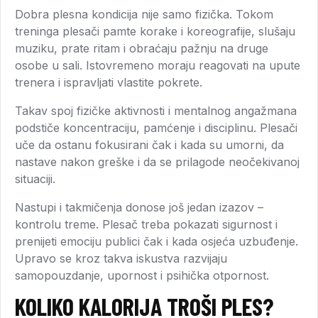
Dobra plesna kondicija nije samo fizička. Tokom
treninga plesači pamte korake i koreografije, slušaju
muziku, prate ritam i obraćaju pažnju na druge
osobe u sali. Istovremeno moraju reagovati na upute
trenera i ispravljati vlastite pokrete.
Takav spoj fizičke aktivnosti i mentalnog angažmana
podstiče koncentraciju, pamćenje i disciplinu. Plesači
uče da ostanu fokusirani čak i kada su umorni, da
nastave nakon greške i da se prilagode neočekivanoj
situaciji.
Nastupi i takmičenja donose još jedan izazov –
kontrolu treme. Plesač treba pokazati sigurnost i
prenijeti emociju publici čak i kada osjeća uzbuđenje.
Upravo se kroz takva iskustva razvijaju
samopouzdanje, upornost i psihička otpornost.
KOLIKO KALORIJA TROŠI PLES?