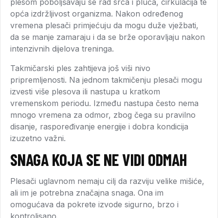
plesom poboljšavaju se rad srca i pluća, cirkulacija te
opća izdržljivost organizma. Nakon određenog
vremena plesači primjećuju da mogu duže vježbati,
da se manje zamaraju i da se brže oporavljaju nakon
intenzivnih dijelova treninga.
Takmičarski ples zahtijeva još viši nivo
pripremljenosti. Na jednom takmičenju plesači mogu
izvesti više plesova ili nastupa u kratkom
vremenskom periodu. Između nastupa često nema
mnogo vremena za odmor, zbog čega su pravilno
disanje, raspoređivanje energije i dobra kondicija
izuzetno važni.
SNAGA KOJA SE NE VIDI ODMAH
Plesači uglavnom nemaju cilj da razviju velike mišiće,
ali im je potrebna značajna snaga. Ona im
omogućava da pokrete izvode sigurno, brzo i
kontrolisano.