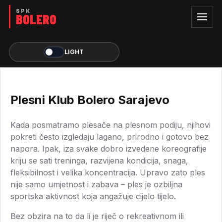
LIGHT
Plesni Klub Bolero Sarajevo
Kada posmatramo plesače na plesnom podiju, njihovi
pokreti često izgledaju lagano, prirodno i gotovo bez
napora. Ipak, iza svake dobro izvedene koreografije
kriju se sati treninga, razvijena kondicija, snaga,
fleksibilnost i velika koncentracija. Upravo zato ples
nije samo umjetnost i zabava – ples je ozbiljna
sportska aktivnost koja angažuje cijelo tijelo.
Bez obzira na to da li je riječ o rekreativnom ili