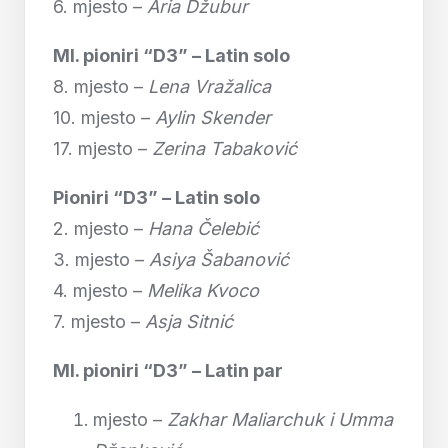
6. mjesto –
Aria Džubur
Ml. pioniri “D3” – Latin solo
8. mjesto –
Lena Vražalica
10. mjesto –
Aylin Skender
17. mjesto –
Zerina Tabaković
Pioniri “D3” – Latin solo
2. mjesto –
Hana Čelebić
3. mjesto –
Asiya Šabanović
4. mjesto –
Melika Kvoco
7. mjesto –
Asja Sitnić
Ml. pioniri “D3” – Latin par
mjesto –
Zakhar Maliarchuk i Umma