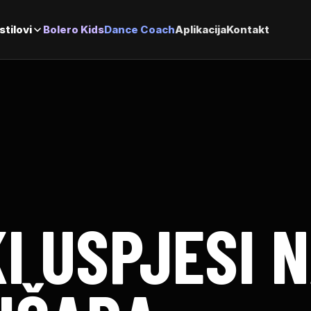
stilovi
Bolero Kids
Dance Coach
Aplikacija
Kontakt
I USPJESI 