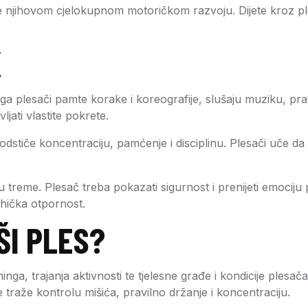
ihovom cjelokupnom motoričkom razvoju. Dijete kroz ples uči 
K
ga plesači pamte korake i koreografije, slušaju muziku, pra
jati vlastite pokrete.
dstiče koncentraciju, pamćenje i disciplinu. Plesači uče da
u treme. Plesač treba pokazati sigurnost i prenijeti emocij
ihička otpornost.
ŠI PLES?
ninga, trajanja aktivnosti te tjelesne građe i kondicije plesa
je traže kontrolu mišića, pravilno držanje i koncentraciju.