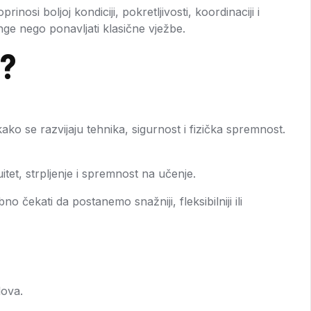
nosi boljoj kondiciji, pokretljivosti, koordinaciji i
ge nego ponavljati klasične vježbe.
I?
o se razvijaju tehnika, sigurnost i fizička spremnost.
uitet, strpljenje i spremnost na učenje.
o čekati da postanemo snažniji, fleksibilniji ili
lova.