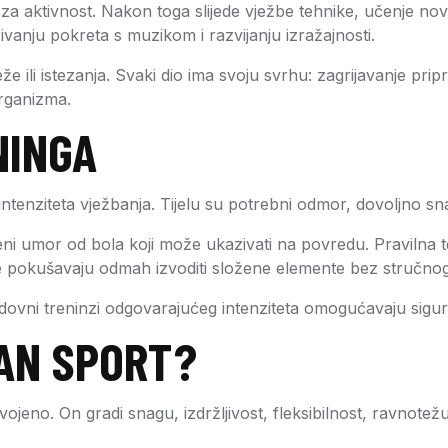
 za aktivnost. Nakon toga slijede vježbe tehnike, učenje nov
vanju pokreta s muzikom i razvijanju izražajnosti.
 ili istezanja. Svaki dio ima svoju svrhu: zagrijavanje pripr
rganizma.
NINGA
tenziteta vježbanja. Tijelu su potrebni odmor, dovoljno sna,
običajeni umor od bola koji može ukazivati na povredu. Pravil
e pokušavaju odmah izvoditi složene elemente bez stručno
Redovni treninzi odgovarajućeg intenziteta omogućavaju sigur
BAN SPORT?
ojeno. On gradi snagu, izdržljivost, fleksibilnost, ravnotežu