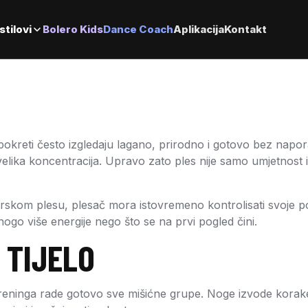
stilovi
Bolero Kids
Dance Coach
Aplikacija
Kontakt
kreti često izgledaju lagano, prirodno i gotovo bez napora
 i velika koncentracija. Upravo zato ples nije samo umjetnost 
čarskom plesu, plesač mora istovremeno kontrolisati svoje pok
nogo više energije nego što se na prvi pogled čini.
 TIJELO
treninga rade gotovo sve mišićne grupe. Noge izvode korak