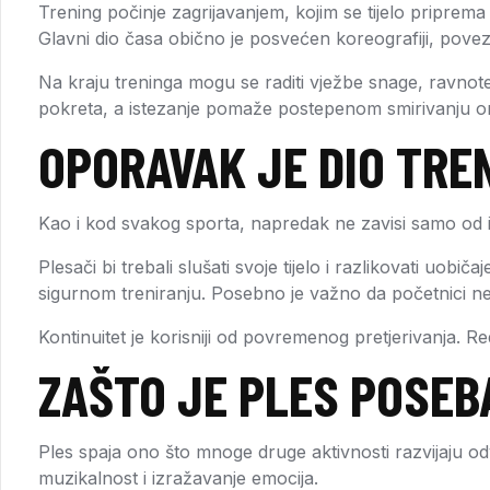
Trening počinje zagrijavanjem, kojim se tijelo priprema
Glavni dio časa obično je posvećen koreografiji, povezi
Na kraju treninga mogu se raditi vježbe snage, ravnoteže
pokreta, a istezanje pomaže postepenom smirivanju o
OPORAVAK JE DIO TRE
Kao i kod svakog sporta, napredak ne zavisi samo od in
Plesači bi trebali slušati svoje tijelo i razlikovati u
sigurnom treniranju. Posebno je važno da početnici n
Kontinuitet je korisniji od povremenog pretjerivanja. 
ZAŠTO JE PLES POSE
Ples spaja ono što mnoge druge aktivnosti razvijaju odv
muzikalnost i izražavanje emocija.