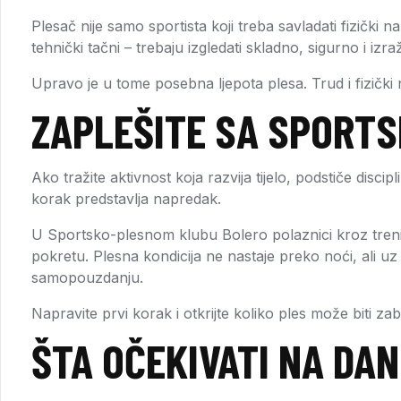
Plesač nije samo sportista koji treba savladati fizički n
tehnički tačni – trebaju izgledati skladno, sigurno i izra
Upravo je u tome posebna ljepota plesa. Trud i fizički 
ZAPLEŠITE SA SPORT
Ako tražite aktivnost koja razvija tijelo, podstiče disci
korak predstavlja napredak.
U Sportsko-plesnom klubu Bolero polaznici kroz trenin
pokretu. Plesna kondicija ne nastaje preko noći, ali uz r
samopouzdanju.
Napravite prvi korak i otkrijte koliko ples može biti za
ŠTA OČEKIVATI NA DA