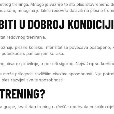
tetnog treninga. Mnogo je važnije to što ples istovremeno dopri
uzikom, mnogima je lakše redovno dolaziti na plesne trenin
BITI U DOBROJ KONDICIJ
tat redovnog treniranja.
oznaju plesne korake. Intenzitet se povećava postepeno, kak
ati poteškoća s pamćenjem koraka.
, disanje pravilnije, a pokreti sigurniji. Najvažniji su kontin
 može prilagoditi različitim nivoima sposobnosti. Nije potrebn
 ples razvijati sve te sposobnosti.
 TRENING?
voa grupe, kvalitetan trening najčešće obuhvata nekoliko dije