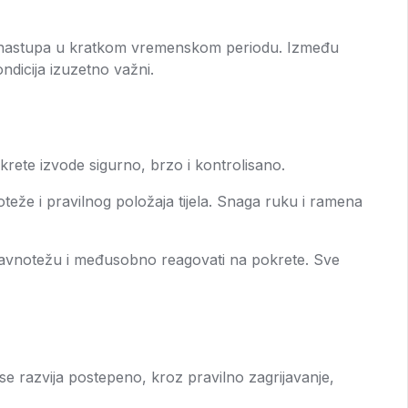
 ili nastupa u kratkom vremenskom periodu. Između
dicija izuzetno važni.
krete izvode sigurno, brzo i kontrolisano.
že i pravilnog položaja tijela. Snaga ruku i ramena
u ravnotežu i međusobno reagovati na pokrete. Sve
na se razvija postepeno, kroz pravilno zagrijavanje,