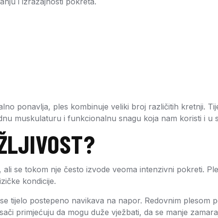
nju i izražajnosti pokreta.
lno ponavlja, ples kombinuje veliki broj različitih kretnji. T
kladnu muskulaturu i funkcionalnu snagu koja nam koristi i 
RŽLJIVOST?
 ali se tokom nje često izvode veoma intenzivni pokreti. Pl
zičke kondicije.
 se tijelo postepeno navikava na napor. Redovnim plesom pob
či primjećuju da mogu duže vježbati, da se manje zamaraju 