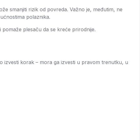
može smanjiti rizik od povreda. Važno je, međutim, ne
ogućnostima polaznika.
 i pomaže plesaču da se kreće prirodnije.
amo izvesti korak – mora ga izvesti u pravom trenutku, u