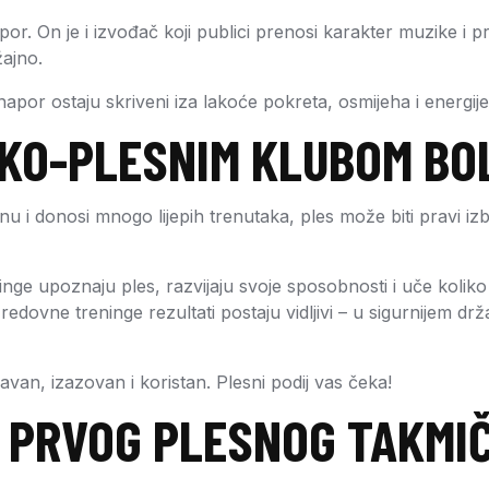
apor. On je i izvođač koji publici prenosi karakter muzike i p
žajno.
napor ostaju skriveni iza lakoće pokreta, osmijeha i energij
SKO-PLESNIM KLUBOM BO
plinu i donosi mnogo lijepih trenutaka, ples može biti pravi i
ge upoznaju ples, razvijaju svoje sposobnosti i uče koliko
edovne treninge rezultati postaju vidljivi – u sigurnijem drža
bavan, izazovan i koristan. Plesni podij vas čeka!
N PRVOG PLESNOG TAKMI