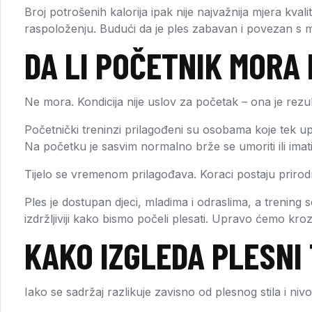
Broj potrošenih kalorija ipak nije najvažnija mjera kvali
raspoloženju. Budući da je ples zabavan i povezan s m
DA LI POČETNIK MORA 
Ne mora. Kondicija nije uslov za početak – ona je rezul
Početnički treninzi prilagođeni su osobama koje tek up
Na početku je sasvim normalno brže se umoriti ili im
Tijelo se vremenom prilagođava. Koraci postaju prirodniji
Ples je dostupan djeci, mladima i odraslima, a trening se
izdržljiviji kako bismo počeli plesati. Upravo ćemo kroz
KAKO IZGLEDA PLESNI
Iako se sadržaj razlikuje zavisno od plesnog stila i ni