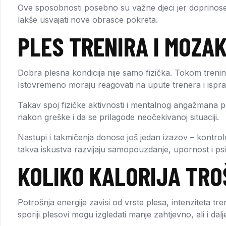
Ove sposobnosti posebno su važne djeci jer doprinose nj
lakše usvajati nove obrasce pokreta.
PLES TRENIRA I MOZA
Dobra plesna kondicija nije samo fizička. Tokom trenin
Istovremeno moraju reagovati na upute trenera i ispravl
Takav spoj fizičke aktivnosti i mentalnog angažmana po
nakon greške i da se prilagode neočekivanoj situaciji.
Nastupi i takmičenja donose još jedan izazov – kontrol
takva iskustva razvijaju samopouzdanje, upornost i ps
KOLIKO KALORIJA TRO
Potrošnja energije zavisi od vrste plesa, intenziteta tre
sporiji plesovi mogu izgledati manje zahtjevno, ali i dal