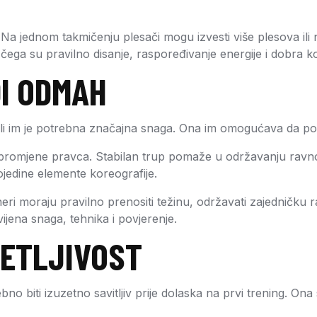
sti. Na jednom takmičenju plesači mogu izvesti više plesova
 su pravilno disanje, raspoređivanje energije i dobra kon
DI ODMAH
 ali im je potrebna značajna snaga. Ona im omogućava da po
romjene pravca. Stabilan trup pomaže u održavanju ravnote
pojedine elemente koreografije.
neri moraju pravilno prenositi težinu, održavati zajedničk
vijena snaga, tehnika i povjerenje.
RETLJIVOST
rebno biti izuzetno savitljiv prije dolaska na prvi trening. O