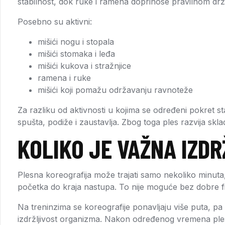
stabilnost, dok ruke i ramena doprinose pravilnom drža
Posebno su aktivni:
mišići nogu i stopala
mišići stomaka i leđa
mišići kukova i stražnjice
ramena i ruke
mišići koji pomažu održavanju ravnoteže
Za razliku od aktivnosti u kojima se određeni pokret sta
spušta, podiže i zaustavlja. Zbog toga ples razvija s
KOLIKO JE VAŽNA IZD
Plesna koreografija može trajati samo nekoliko minuta,
početka do kraja nastupa. To nije moguće bez dobre fi
Na treninzima se koreografije ponavljaju više puta, pa
izdržljivost organizma. Nakon određenog vremena plesa