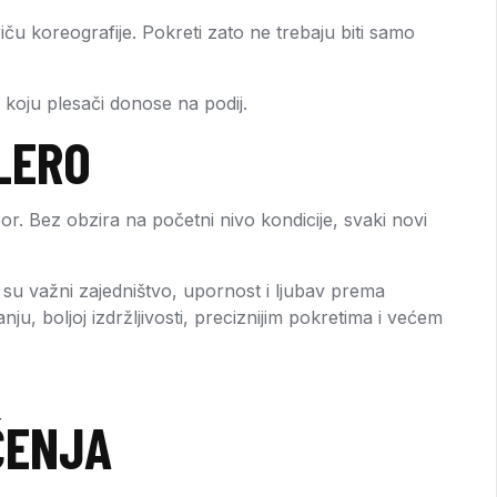
riču koreografije. Pokreti zato ne trebaju biti samo
e koju plesači donose na podij.
LERO
zbor. Bez obzira na početni nivo kondicije, svaki novi
 su važni zajedništvo, upornost i ljubav prema
nju, boljoj izdržljivosti, preciznijim pokretima i većem
ČENJA