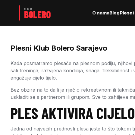
O nama
Blog
Plesni 
Plesni Klub Bolero Sarajevo
Kada posmatramo plesače na plesnom podiju, njihovi po
sati treninga, razvijena kondicija, snaga, fleksibilnost
angažuje cijelo tijelo.
Bez obzira na to da li je riječ o rekreativnom ili takmi
uskladiti se s partnerom ili grupom. Sve to zahtijeva m
PLES AKTIVIRA CIJELO
Jedna od najvećih prednosti plesa jeste to što tokom 