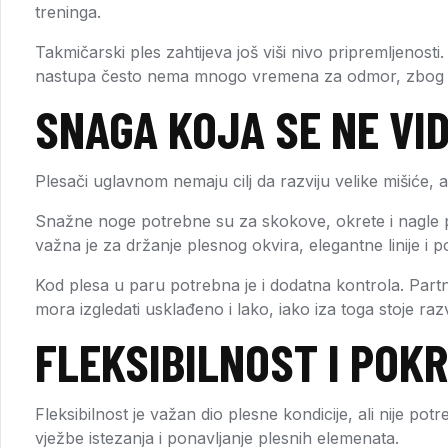
treninga.
Takmičarski ples zahtijeva još viši nivo pripremljeno
nastupa često nema mnogo vremena za odmor, zbog čega
SNAGA KOJA SE NE VI
Plesači uglavnom nemaju cilj da razviju velike mišiće,
Snažne noge potrebne su za skokove, okrete i nagle p
važna je za držanje plesnog okvira, elegantne linije i 
Kod plesa u paru potrebna je i dodatna kontrola. Part
mora izgledati usklađeno i lako, iako iza toga stoje raz
FLEKSIBILNOST I POK
Fleksibilnost je važan dio plesne kondicije, ali nije pot
vježbe istezanja i ponavljanje plesnih elemenata.