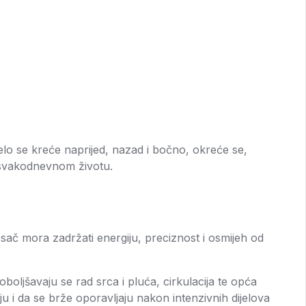
ijelo se kreće naprijed, nazad i bočno, okreće se,
u svakodnevnom životu.
esač mora zadržati energiju, preciznost i osmijeh od
oljšavaju se rad srca i pluća, cirkulacija te opća
i da se brže oporavljaju nakon intenzivnih dijelova