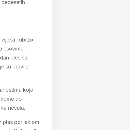
, pedesetih
vijeka i ubrzo
 plesovima.
dan ples sa
e su pravile
čanostima koje
 u kome do
 karnevala.
 ples porijeklom