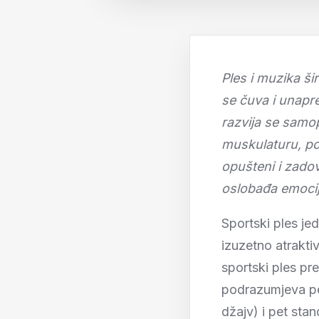
Ples i muzika ši
se čuva i unapre
razvija se samo
muskulaturu, po
opušteni i zado
oslobađa emoci
Sportski ples je
izuzetno atrakti
sportski ples pr
podrazumjeva pe
džajv) i pet stan