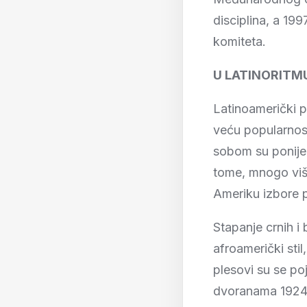
disciplina, a 19
komiteta.
U LATINORITM
Latinoamerički p
veću popularnost 
sobom su ponijel
tome, mnogo više
Ameriku izbore pr
Stapanje crnih i 
afroamerički stil
plesovi su se po
dvoranama 1924/