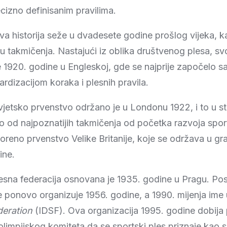
ecizno definisanim pravilima.
va historija seže u dvadesete godine prošlog vijeka, 
u takmičenja. Nastajući iz oblika društvenog plesa, s
 1920. godine u Engleskoj, gde se najprije započelo s
ardizacijom koraka i plesnih pravila.
vjetsko prvenstvo održano je u Londonu 1922, i to u s
o od najpoznatijih takmičenja od početka razvoja spo
oreno prvenstvo Velike Britanije, koje se održava u g
ine.
esna federacija osnovana je 1935. godine u Pragu. Pos
e ponovo organizuje 1956. godine, a 1990. mijenja ime
deration
(IDSF). Ova organizacija 1995. godine dobija
impijskog komiteta da se sportski ples priznaje kao 