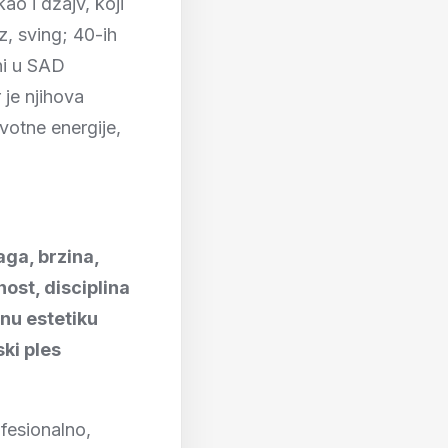
ao i džajv, koji
z, sving; 40-ih
ni u SAD
r je njihova
votne energije,
aga, brzina,
nost, disciplina
bnu estetiku
ski ples
fesionalno,