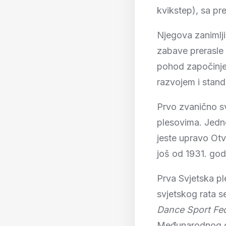
kvikstep), sa pr
Njegova zanimlji
zabave prerasle 
pohod započinje
razvojem i stand
Prvo zvanično s
plesovima. Jedn
jeste upravo Otv
još od 1931. god
Prva Svjetska pl
svjetskog rata s
Dance Sport Fe
Međunarodnog ol