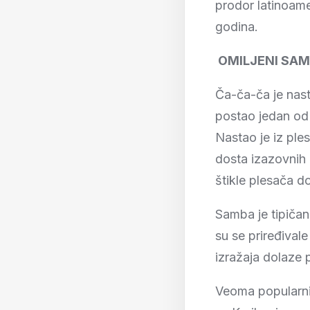
prodor latinoame
godina.
OMILJENI SAM
Ča-ča-ča je nast
postao jedan od 
Nastao je iz pl
dosta izazovnih 
štikle plesača d
Samba je tipičan
su se priređival
izražaja dolaze 
Veoma popularni 