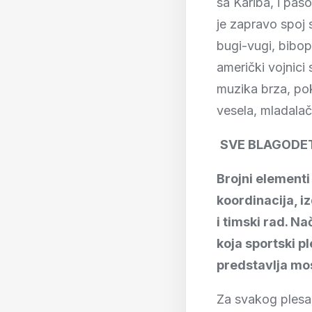
sa Kariba, i paso
je zapravo spoj s
bugi-vugi, bibop
američki vojnici s
muzika brza, pok
vesela, mladalač
SVE BLAGODE
Brojni elementi 
koordinacija, iz
i timski rad. N
koja sportski p
predstavlja mos
Za svakog plesa