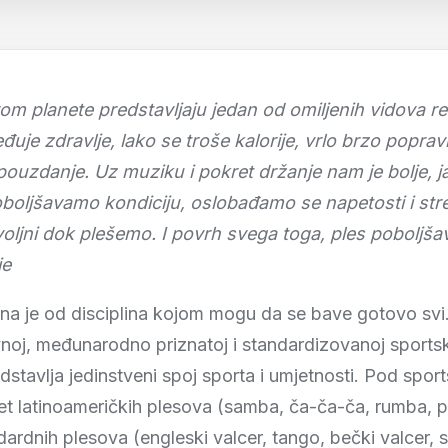
rom planete predstavljaju jedan od omiljenih vidova re
đuje zdravlje, lako se troše kalorije, vrlo brzo poprav
pouzdanje. Uz muziku i pokret držanje nam je bolje, 
boljšavamo kondiciju, oslobađamo se napetosti i str
voljni dok plešemo. I povrh svega toga, ples poboljša
je
dna je od disciplina kojom mogu da se bave gotovo svi. 
vnoj, međunarodno priznatoj i standardizovanoj sportsko
edstavlja jedinstveni spoj sporta i umjetnosti. Pod spo
t latinoameričkih plesova (samba, ča-ča-ča, rumba, p
dardnih plesova (engleski valcer, tango, bečki valcer, 