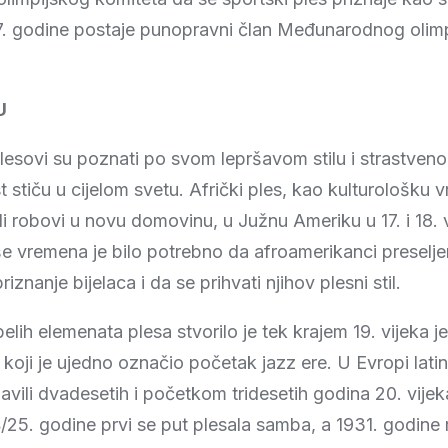
97. godine postaje punopravni član Međunarodnog olim
U
lesovi su poznati po svom lepršavom stilu i strastven
stiču u cijelom svetu. Afrički ples, kao kulturološku v
i robovi u novu domovinu, u Južnu Ameriku u 17. i 18. 
 vremena je bilo potrebno da afroamerikanci preselje
iznanje bijelaca i da se prihvati njihov plesni stil.
belih elemenata plesa stvorilo je tek krajem 19. vijeka j
, koji je ujedno označio početak jazz ere. U Evropi lati
javili dvadesetih i početkom tridesetih godina 20. vije
25. godine prvi se put plesala samba, a 1931. godine 