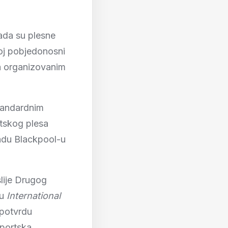
kada su plesne
voj pobjedonosni
a organizovanim
tandardnim
rtskog plesa
radu Blackpool-u
lije Drugog
 u
International
 potvrdu
sportska