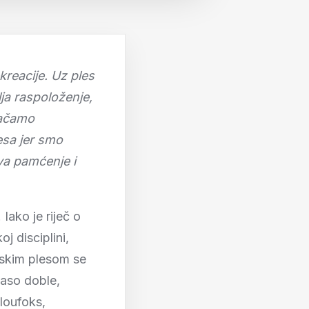
kreacije. Uz ples
lja raspoloženje,
jačamo
esa jer smo
va pamćenje i
Iako je riječ o
j disciplini,
rtskim plesom se
aso doble,
sloufoks,