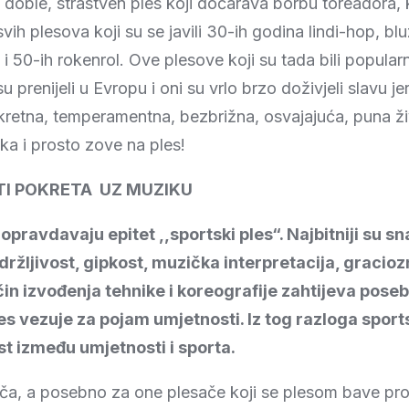
 doble, strastven ples koji dočarava borbu toreadora, k
vih plesova koji su se javili 30-ih godina lindi-hop, blu
 i 50-ih rokenrol. Ove plesove koji su tada bili popular
u prenijeli u Evropu i oni su vrlo brzo doživjeli slavu je
retna, temperamentna, bezbrižna, osvajajuća, puna ži
ka i prosto zove na ples!
TI POKRETA UZ MUZIKU
opravdavaju epitet ,,sportski ples“. Najbitniji su sn
držljivost, gipkost, muzička interpretacija, gracioz
ačin izvođenja tehnike i koreografije zahtijeva pose
les vezuje za pojam umjetnosti. Iz tog razloga sport
t između umjetnosti i sporta.
ča, a posebno za one plesače koji se plesom bave pro