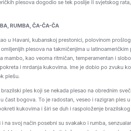
ričkih plesova dogodio se tek poslije II svjetskog rata
BA, RUMBA, ČA-ČA-ČA
ao u Havani, kubanskoj prestonici, polovinom prošlog 
omiljenijih plesova na takmičenjima u latinoameričkim
esa mambo, kao veoma ritmičan, temperamentan i slobo
pokreta i mrdanja kukovima. Ime je dobio po zvuku koj
ok plešu.
 brazilski ples koji se nekada plesao na obrednim sve
e u čast bogova. To je radostan, veseo i razigran ples
pokreti kukovima i širi se duh i raspoloženje brazilskog
i na svoj način posebni su svakako i rumba, senzualan