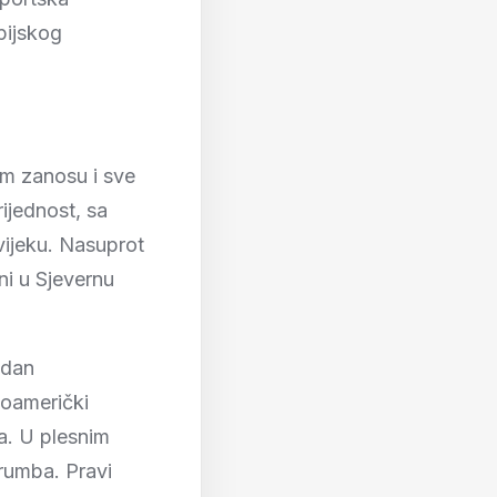
pijskog
om zanosu i sve
rijednost, sa
vijeku. Nasuprot
ni u Sjevernu
edan
noamerički
ka. U plesnim
rumba. Pravi