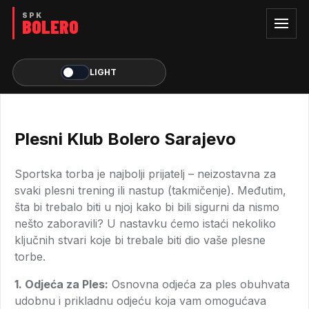
LIGHT
Plesni Klub Bolero Sarajevo
Sportska torba je najbolji prijatelj – neizostavna za
svaki plesni trening ili nastup (takmičenje). Međutim,
šta bi trebalo biti u njoj kako bi bili sigurni da nismo
nešto zaboravili? U nastavku ćemo istaći nekoliko
ključnih stvari koje bi trebale biti dio vaše plesne
torbe.
1. Odjeća za Ples:
Osnovna odjeća za ples obuhvata
udobnu i prikladnu odjeću koja vam omogućava