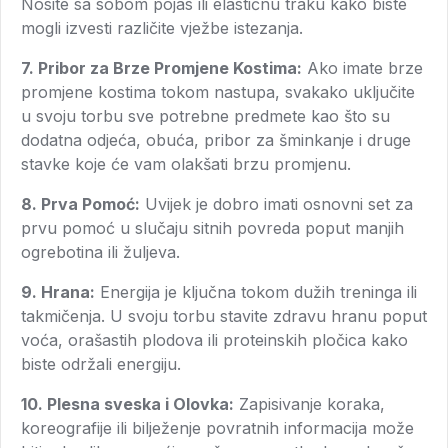
Nosite sa sobom pojas ili elastičnu traku kako biste
mogli izvesti različite vježbe istezanja.
7. Pribor za Brze Promjene Kostima:
Ako imate brze
promjene kostima tokom nastupa, svakako uključite
u svoju torbu sve potrebne predmete kao što su
dodatna odjeća, obuća, pribor za šminkanje i druge
stavke koje će vam olakšati brzu promjenu.
8. Prva Pomoć:
Uvijek je dobro imati osnovni set za
prvu pomoć u slučaju sitnih povreda poput manjih
ogrebotina ili žuljeva.
9. Hrana:
Energija je ključna tokom dužih treninga ili
takmičenja. U svoju torbu stavite zdravu hranu poput
voća, orašastih plodova ili proteinskih pločica kako
biste održali energiju.
10. Plesna sveska i Olovka:
Zapisivanje koraka,
koreografije ili bilježenje povratnih informacija može