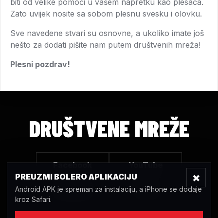
biti od velike pomoći u vašem napretku kao plesača.
Zato uvijek nosite sa sobom plesnu svesku i olovku.
Sve navedene stvari su osnovne, a ukoliko imate još
nešto za dodati pišite nam putem društvenih mreža!
Plesni pozdrav!
DRUŠTVENE MREŽE
Facebook
YouTube
×
PREUZMI BOLERO APLIKACIJU
Android APK je spreman za instalaciju, a iPhone se dodaje
Instagram
TikTok
kroz Safari.