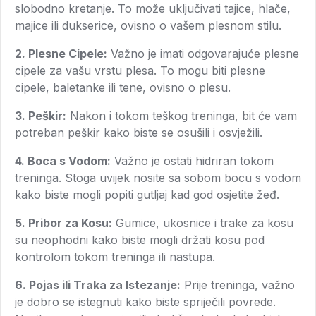
slobodno kretanje. To može uključivati tajice, hlače,
majice ili dukserice, ovisno o vašem plesnom stilu.
2. Plesne Cipele:
Važno je imati odgovarajuće plesne
cipele za vašu vrstu plesa. To mogu biti plesne
cipele, baletanke ili tene, ovisno o plesu.
3. Peškir:
Nakon i tokom teškog treninga, bit će vam
potreban peškir kako biste se osušili i osvježili.
4. Boca s Vodom:
Važno je ostati hidriran tokom
treninga. Stoga uvijek nosite sa sobom bocu s vodom
kako biste mogli popiti gutljaj kad god osjetite žeđ.
5. Pribor za Kosu:
Gumice, ukosnice i trake za kosu
su neophodni kako biste mogli držati kosu pod
kontrolom tokom treninga ili nastupa.
6. Pojas ili Traka za Istezanje:
Prije treninga, važno
je dobro se istegnuti kako biste spriječili povrede.