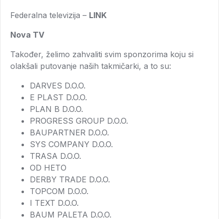
Federalna televizija –
LINK
Nova TV
Također, želimo zahvaliti svim sponzorima koju si
olakšali putovanje naših takmičarki, a to su:
DARVES D.O.O.
E PLAST D.O.O.
PLAN B D.O.O.
PROGRESS GROUP D.O.O.
BAUPARTNER D.O.O.
SYS COMPANY D.O.O.
TRASA D.O.O.
OD HETO
DERBY TRADE D.O.O.
TOPCOM D.O.O.
I TEXT D.O.O.
BAUM PALETA D.O.O.