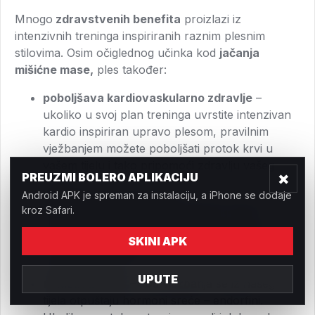
Mnogo
zdravstvenih benefita
proizlazi iz
intenzivnih treninga inspiriranih raznim plesnim
stilovima. Osim očiglednog učinka kod
jačanja
mišićne mase,
ples također:
poboljšava kardiovaskularno zdravlje
–
ukoliko u svoj plan treninga uvrstite intenzivan
kardio inspiriran upravo plesom, pravilnim
vježbanjem možete poboljšati protok krvi u
vašem tijelu i tako pripomoći zdravlju vašeg
×
PREUZMI BOLERO APLIKACIJU
srca.
Android APK je spreman za instalaciju, a iPhone se dodaje
pomaže kod mršavljenja
– plesni treninzi
kroz Safari.
uglavnom dugo traju i intenzivni su te je zato
broj potrošenih kalorija zbilja visok. Iz tog
SKINI APK
razloga je ples idealna vježba za rješavanje
masnih jastučića.
UPUTE
ublažava stres
– kod vježbanja se iz našeg
tijela otpuštaju hormoni sreće – endorfini.