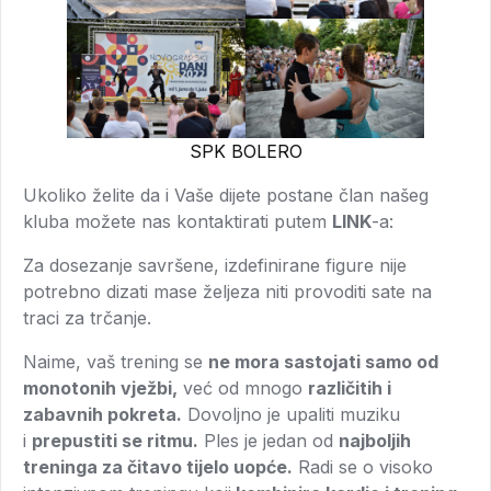
SPK BOLERO
Ukoliko želite da i Vaše dijete postane član našeg
kluba možete nas kontaktirati putem
LINK
-a:
Za dosezanje savršene, izdefinirane figure nije
potrebno dizati mase željeza niti provoditi sate na
traci za trčanje.
Naime, vaš trening se
ne mora sastojati samo od
monotonih vježbi,
već od mnogo
različitih i
zabavnih pokreta.
Dovoljno je upaliti muziku
i
prepustiti se ritmu.
Ples je jedan od
najboljih
treninga za čitavo tijelo uopće.
Radi se o visoko