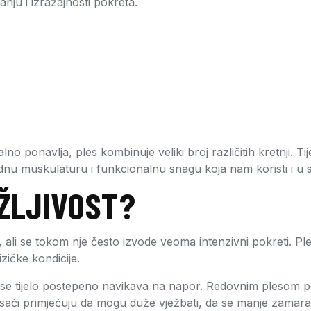
nju i izražajnosti pokreta.
lno ponavlja, ples kombinuje veliki broj različitih kretnji. T
kladnu muskulaturu i funkcionalnu snagu koja nam koristi i 
RŽLJIVOST?
 ali se tokom nje često izvode veoma intenzivni pokreti. Pl
zičke kondicije.
 se tijelo postepeno navikava na napor. Redovnim plesom pob
či primjećuju da mogu duže vježbati, da se manje zamaraju 