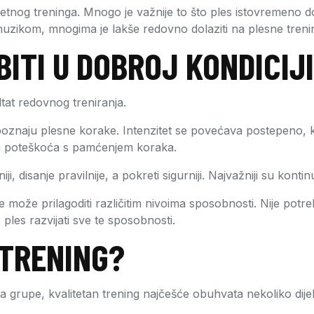
tetnog treninga. Mnogo je važnije to što ples istovremeno dopri
uzikom, mnogima je lakše redovno dolaziti na plesne trenin
BITI U DOBROJ KONDICIJ
tat redovnog treniranja.
oznaju plesne korake. Intenzitet se povećava postepeno, kak
ati poteškoća s pamćenjem koraka.
, disanje pravilnije, a pokreti sigurniji. Najvažniji su kontin
 može prilagoditi različitim nivoima sposobnosti. Nije potrebn
 ples razvijati sve te sposobnosti.
 TRENING?
voa grupe, kvalitetan trening najčešće obuhvata nekoliko dije