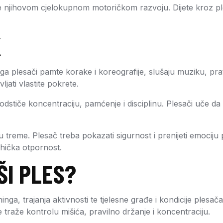
ihovom cjelokupnom motoričkom razvoju. Dijete kroz ples uči 
K
ga plesači pamte korake i koreografije, slušaju muziku, pra
jati vlastite pokrete.
dstiče koncentraciju, pamćenje i disciplinu. Plesači uče da
u treme. Plesač treba pokazati sigurnost i prenijeti emocij
ihička otpornost.
ŠI PLES?
ninga, trajanja aktivnosti te tjelesne građe i kondicije plesa
je traže kontrolu mišića, pravilno držanje i koncentraciju.