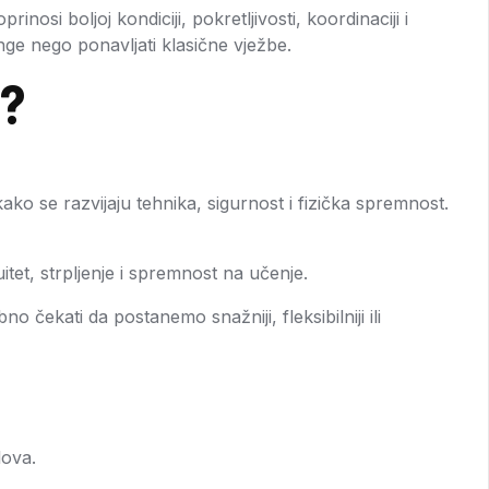
nosi boljoj kondiciji, pokretljivosti, koordinaciji i
ge nego ponavljati klasične vježbe.
I?
o se razvijaju tehnika, sigurnost i fizička spremnost.
uitet, strpljenje i spremnost na učenje.
o čekati da postanemo snažniji, fleksibilniji ili
lova.