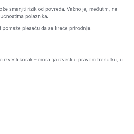
može smanjiti rizik od povreda. Važno je, međutim, ne
ogućnostima polaznika.
 i pomaže plesaču da se kreće prirodnije.
amo izvesti korak – mora ga izvesti u pravom trenutku, u