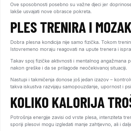
Ove sposobnosti posebno su važne djeci jer doprinose nj
lakše usvajati nove obrasce pokreta.
PLES TRENIRA I MOZA
Dobra plesna kondicija nije samo fizička. Tokom trenin
Istovremeno moraju reagovati na upute trenera i ispravl
Takav spoj fizičke aktivnosti i mentalnog angažmana po
nakon greške i da se prilagode neočekivanoj situaciji.
Nastupi i takmičenja donose još jedan izazov – kontrol
takva iskustva razvijaju samopouzdanje, upornost i ps
KOLIKO KALORIJA TRO
Potrošnja energije zavisi od vrste plesa, intenziteta tre
sporiji plesovi mogu izgledati manje zahtjevno, ali i dal