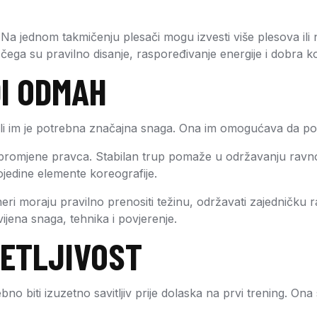
sti. Na jednom takmičenju plesači mogu izvesti više plesova
 su pravilno disanje, raspoređivanje energije i dobra kon
DI ODMAH
 ali im je potrebna značajna snaga. Ona im omogućava da po
romjene pravca. Stabilan trup pomaže u održavanju ravnote
pojedine elemente koreografije.
neri moraju pravilno prenositi težinu, održavati zajedničk
vijena snaga, tehnika i povjerenje.
RETLJIVOST
rebno biti izuzetno savitljiv prije dolaska na prvi trening. O