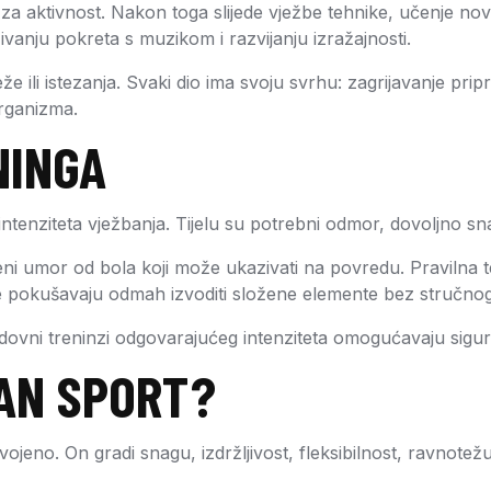
 za aktivnost. Nakon toga slijede vježbe tehnike, učenje nov
vanju pokreta s muzikom i razvijanju izražajnosti.
 ili istezanja. Svaki dio ima svoju svrhu: zagrijavanje pripr
rganizma.
NINGA
tenziteta vježbanja. Tijelu su potrebni odmor, dovoljno sna,
običajeni umor od bola koji može ukazivati na povredu. Pravil
e pokušavaju odmah izvoditi složene elemente bez stručno
Redovni treninzi odgovarajućeg intenziteta omogućavaju sigur
BAN SPORT?
ojeno. On gradi snagu, izdržljivost, fleksibilnost, ravnotežu