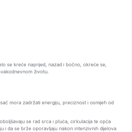
ijelo se kreće naprijed, nazad i bočno, okreće se,
u svakodnevnom životu.
esač mora zadržati energiju, preciznost i osmijeh od
oljšavaju se rad srca i pluća, cirkulacija te opća
i da se brže oporavljaju nakon intenzivnih dijelova