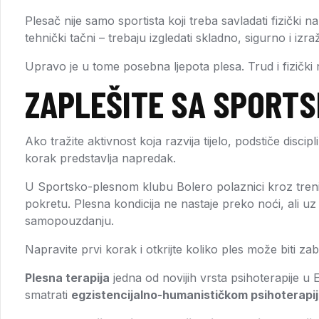
Plesač nije samo sportista koji treba savladati fizički n
tehnički tačni – trebaju izgledati skladno, sigurno i izra
Upravo je u tome posebna ljepota plesa. Trud i fizički 
ZAPLEŠITE SA SPORT
Ako tražite aktivnost koja razvija tijelo, podstiče disci
korak predstavlja napredak.
U Sportsko-plesnom klubu Bolero polaznici kroz trenin
pokretu. Plesna kondicija ne nastaje preko noći, ali uz r
samopouzdanju.
Napravite prvi korak i otkrijte koliko ples može biti za
Plesna terapija
jedna od novijih vrsta psihoterapije u 
smatrati
egzistencijalno-humanističkom psihoterapi