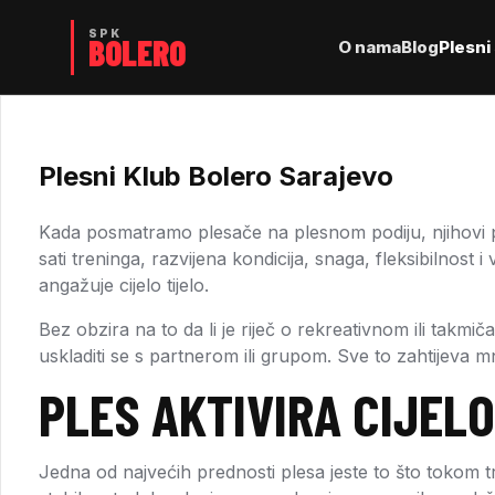
O nama
Blog
Plesni 
Plesni Klub Bolero Sarajevo
Kada posmatramo plesače na plesnom podiju, njihovi po
sati treninga, razvijena kondicija, snaga, fleksibilnost
angažuje cijelo tijelo.
Bez obzira na to da li je riječ o rekreativnom ili takmi
uskladiti se s partnerom ili grupom. Sve to zahtijeva m
PLES AKTIVIRA CIJELO
Jedna od najvećih prednosti plesa jeste to što tokom 