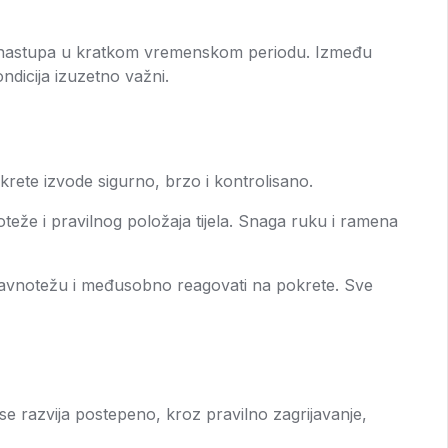
 ili nastupa u kratkom vremenskom periodu. Između
dicija izuzetno važni.
krete izvode sigurno, brzo i kontrolisano.
že i pravilnog položaja tijela. Snaga ruku i ramena
u ravnotežu i međusobno reagovati na pokrete. Sve
na se razvija postepeno, kroz pravilno zagrijavanje,