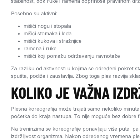
stabilnost, dok ruke i ramena doprinose pravilnom drža
Posebno su aktivni:
mišići nogu i stopala
mišići stomaka i leđa
mišići kukova i stražnjice
ramena i ruke
mišići koji pomažu održavanju ravnoteže
Za razliku od aktivnosti u kojima se određeni pokret sta
spušta, podiže i zaustavlja. Zbog toga ples razvija s
KOLIKO JE VAŽNA IZD
Plesna koreografija može trajati samo nekoliko minuta,
početka do kraja nastupa. To nije moguće bez dobre fi
Na treninzima se koreografije ponavljaju više puta, pa
izdržljivost organizma. Nakon određenog vremena plesa