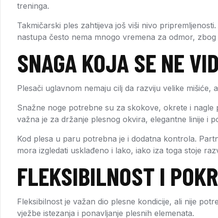
treninga.
Takmičarski ples zahtijeva još viši nivo pripremljeno
nastupa često nema mnogo vremena za odmor, zbog čega
SNAGA KOJA SE NE VI
Plesači uglavnom nemaju cilj da razviju velike mišiće,
Snažne noge potrebne su za skokove, okrete i nagle p
važna je za držanje plesnog okvira, elegantne linije i 
Kod plesa u paru potrebna je i dodatna kontrola. Part
mora izgledati usklađeno i lako, iako iza toga stoje raz
FLEKSIBILNOST I POK
Fleksibilnost je važan dio plesne kondicije, ali nije pot
vježbe istezanja i ponavljanje plesnih elemenata.