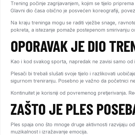
Trening počinje zagrijavanjem, kojim se tijelo priprema
Glavni dio časa obično je posvećen koreografiji, povezi
Na kraju treninga mogu se raditi vježbe snage, ravnoteže
pokreta, a istezanje pomaže postepenom smirivanju o
OPORAVAK JE DIO TRE
Kao i kod svakog sporta, napredak ne zavisi samo od in
Plesači bi trebali slušati svoje tijelo i razlikovati u
sigurnom treniranju. Posebno je važno da početnici n
Kontinuitet je korisniji od povremenog pretjerivanja. 
ZAŠTO JE PLES POSE
Ples spaja ono što mnoge druge aktivnosti razvijaju odv
muzikalnost i izražavanje emocija.