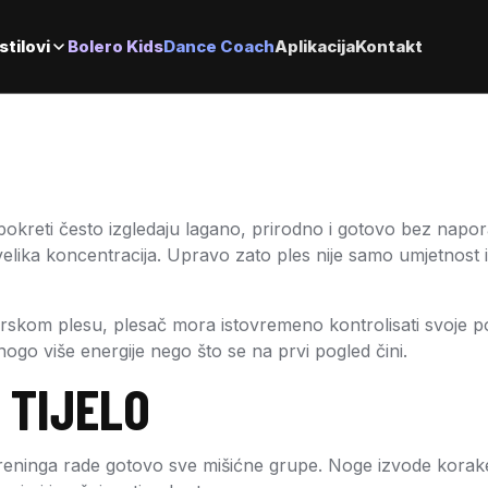
stilovi
Bolero Kids
Dance Coach
Aplikacija
Kontakt
kreti često izgledaju lagano, prirodno i gotovo bez napora
 i velika koncentracija. Upravo zato ples nije samo umjetnost 
čarskom plesu, plesač mora istovremeno kontrolisati svoje pok
nogo više energije nego što se na prvi pogled čini.
 TIJELO
treninga rade gotovo sve mišićne grupe. Noge izvode korak