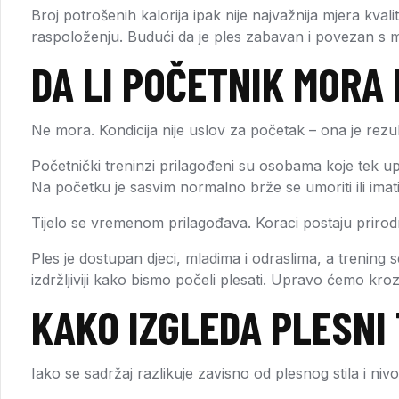
Broj potrošenih kalorija ipak nije najvažnija mjera kvali
raspoloženju. Budući da je ples zabavan i povezan s m
DA LI POČETNIK MORA 
Ne mora. Kondicija nije uslov za početak – ona je rezul
Početnički treninzi prilagođeni su osobama koje tek up
Na početku je sasvim normalno brže se umoriti ili im
Tijelo se vremenom prilagođava. Koraci postaju prirodniji
Ples je dostupan djeci, mladima i odraslima, a trening se
izdržljiviji kako bismo počeli plesati. Upravo ćemo kroz
KAKO IZGLEDA PLESNI
Iako se sadržaj razlikuje zavisno od plesnog stila i ni