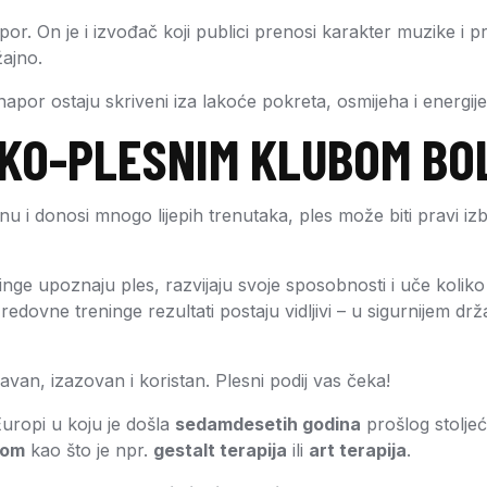
apor. On je i izvođač koji publici prenosi karakter muzike i p
žajno.
napor ostaju skriveni iza lakoće pokreta, osmijeha i energij
SKO-PLESNIM KLUBOM BO
plinu i donosi mnogo lijepih trenutaka, ples može biti pravi i
ge upoznaju ples, razvijaju svoje sposobnosti i uče koliko
edovne treninge rezultati postaju vidljivi – u sigurnijem drža
bavan, izazovan i koristan. Plesni podij vas čeka!
Europi u koju je došla
sedamdesetih godina
prošlog stolje
jom
kao što je npr.
gestalt terapija
ili
art terapija
.