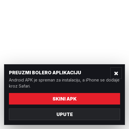
×
PREUZMI BOLERO APLIKACIJU
Android APK je spreman za instalaciju, a iPhone se dodaje
kroz Safari.
SKINI APK
UPUTE