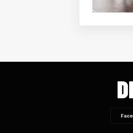
D
Face