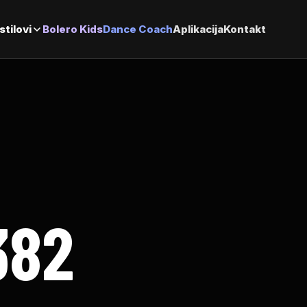
stilovi
Bolero Kids
Dance Coach
Aplikacija
Kontakt
382