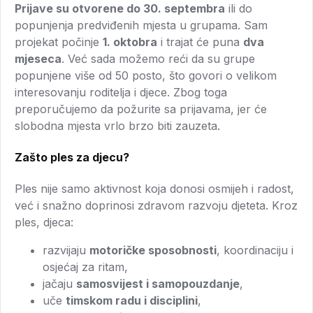
Prijave su otvorene do 30. septembra
ili do
popunjenja predviđenih mjesta u grupama. Sam
projekat počinje
1. oktobra
i trajat će puna
dva
mjeseca
. Već sada možemo reći da su grupe
popunjene više od 50 posto, što govori o velikom
interesovanju roditelja i djece. Zbog toga
preporučujemo da požurite sa prijavama, jer će
slobodna mjesta vrlo brzo biti zauzeta.
Zašto ples za djecu?
Ples nije samo aktivnost koja donosi osmijeh i radost,
već i snažno doprinosi zdravom razvoju djeteta. Kroz
ples, djeca:
razvijaju
motoričke sposobnosti
, koordinaciju i
osjećaj za ritam,
jačaju
samosvijest i samopouzdanje
,
uče
timskom radu i disciplini
,