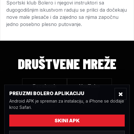
Sportski klub Bolero i njegovi instruktori sa
dugogodišnjim iskustvom raduju se prilici da dočekaju
nove male plesače i da zajedno sa njima započnu
jedno posebno plesno putovanje.
DRUŠTVENE MREŽE
Facebook
YouTube
×
PREUZMI BOLERO APLIKACIJU
Android APK je spreman za instalaciju, a iPhone se dodaje
Instagram
TikTok
kroz Safari.
SKINI APK
Plesni klub Bolero Sarajevo © 2020 | Sva prava pridržana |