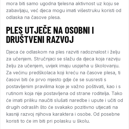
mora biti samo ugodna tjelesna aktivnost uz koju se
zabavljaju, već djeca mogu imati višestruku koristi od
odlaska na časove plesa.
PLES UTJEČE NA OSOBNI I
DRUŠTVENI RAZVOJ
Djeca će odlaskom na ples razviti radoznalost i želju
za učenjem. Stručnjaci se slažu da djeca koja razviju
želju za učenjem, uvijek imaju uspjeha u školovanju.
Za većinu predškolaca koji kreću na časove plesa, ti
časovi biti će prvo mjesto gdje će se susresti s
postavljenim pravilima koje je važno poštivati, kao i s
rutinom koja nije postavljena od strane roditelja. Tako
će imati priliku naučiti slušati naredbe i upute i učiti od
drugih odraslih što će svakako pozitivno utjecati na
kasniji razvoj njihova karaktera i osobe. Od posebne
koristi to će im biti pri polasku u školu.