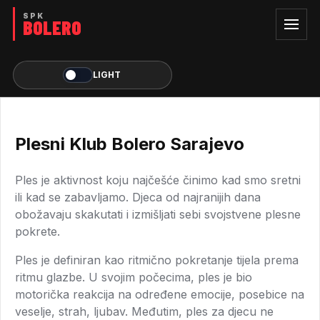
LIGHT
Plesni Klub Bolero Sarajevo
Ples je aktivnost koju najčešće činimo kad smo sretni
ili kad se zabavljamo. Djeca od najranijih dana
obožavaju skakutati i izmišljati sebi svojstvene plesne
pokrete.
Ples je definiran kao ritmično pokretanje tijela prema
ritmu glazbe. U svojim počecima, ples je bio
motorička reakcija na određene emocije, posebice na
veselje, strah, ljubav. Međutim, ples za djecu ne