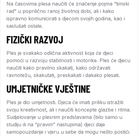
Na časovima plesa naučiti će značenje pojma “timski
rad” u poprilično ranoj životnoj dobi, ali i kako
ispravno komunicirati s djecom svojih godina, kao i
saslušati ostale.
FIZIČKI RAZVOJ
Ples je svakako odlična aktivnost koja će djeci
pomoći u razvoju stabilnosti i motorike. Ples će djecu
naučiti kako pravilno skakati, kako održavati
ravnotežu, skakutati, preskakati i dakako plesati.
UMJETNIČKE VJEŠTINE
Ples je dio umjetnosti. Djeca će imati priliku istražiti
svoju kreativnost, ali i naučiti koncepte glazbe i ritma.
Sudjelovanje u plesnim predstavama (bilo samo u
studiju ili na “pravim” nastupima) djeci daje
samopouzdanje i vjeru u sebe da mogu nešto postići.