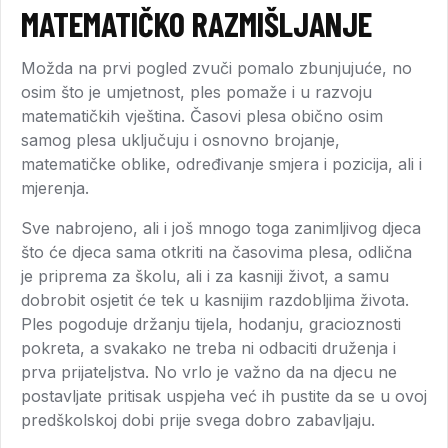
MATEMATIČKO RAZMIŠLJANJE
Možda na prvi pogled zvuči pomalo zbunjujuće, no
osim što je umjetnost, ples pomaže i u razvoju
matematičkih vještina. Časovi plesa obično osim
samog plesa uključuju i osnovno brojanje,
matematičke oblike, određivanje smjera i pozicija, ali i
mjerenja.
Sve nabrojeno, ali i još mnogo toga zanimljivog djeca
što će djeca sama otkriti na časovima plesa, odlična
je priprema za školu, ali i za kasniji život, a samu
dobrobit osjetit će tek u kasnijim razdobljima života.
Ples pogoduje držanju tijela, hodanju, gracioznosti
pokreta, a svakako ne treba ni odbaciti druženja i
prva prijateljstva. No vrlo je važno da na djecu ne
postavljate pritisak uspjeha već ih pustite da se u ovoj
predškolskoj dobi prije svega dobro zabavljaju.