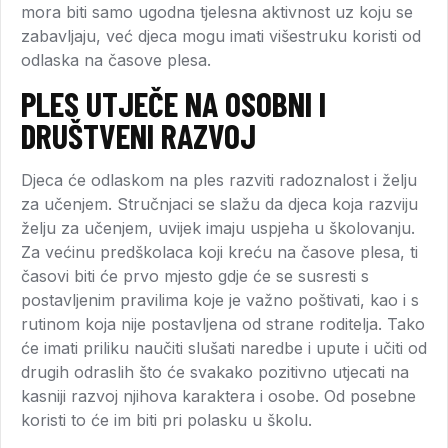
mora biti samo ugodna tjelesna aktivnost uz koju se
zabavljaju, već djeca mogu imati višestruku koristi od
odlaska na časove plesa.
PLES UTJEČE NA OSOBNI I
DRUŠTVENI RAZVOJ
Djeca će odlaskom na ples razviti radoznalost i želju
za učenjem. Stručnjaci se slažu da djeca koja razviju
želju za učenjem, uvijek imaju uspjeha u školovanju.
Za većinu predškolaca koji kreću na časove plesa, ti
časovi biti će prvo mjesto gdje će se susresti s
postavljenim pravilima koje je važno poštivati, kao i s
rutinom koja nije postavljena od strane roditelja. Tako
će imati priliku naučiti slušati naredbe i upute i učiti od
drugih odraslih što će svakako pozitivno utjecati na
kasniji razvoj njihova karaktera i osobe. Od posebne
koristi to će im biti pri polasku u školu.