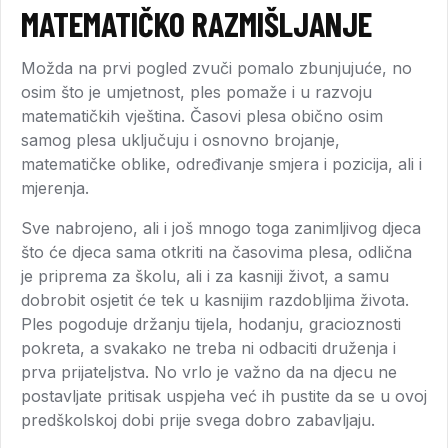
MATEMATIČKO RAZMIŠLJANJE
Možda na prvi pogled zvuči pomalo zbunjujuće, no
osim što je umjetnost, ples pomaže i u razvoju
matematičkih vještina. Časovi plesa obično osim
samog plesa uključuju i osnovno brojanje,
matematičke oblike, određivanje smjera i pozicija, ali i
mjerenja.
Sve nabrojeno, ali i još mnogo toga zanimljivog djeca
što će djeca sama otkriti na časovima plesa, odlična
je priprema za školu, ali i za kasniji život, a samu
dobrobit osjetit će tek u kasnijim razdobljima života.
Ples pogoduje držanju tijela, hodanju, gracioznosti
pokreta, a svakako ne treba ni odbaciti druženja i
prva prijateljstva. No vrlo je važno da na djecu ne
postavljate pritisak uspjeha već ih pustite da se u ovoj
predškolskoj dobi prije svega dobro zabavljaju.