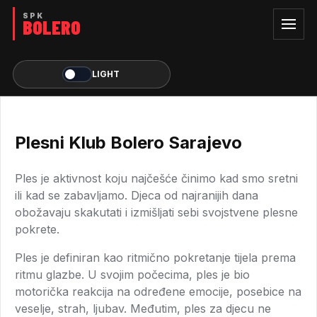
LIGHT
Plesni Klub Bolero Sarajevo
Ples je aktivnost koju najčešće činimo kad smo sretni
ili kad se zabavljamo. Djeca od najranijih dana
obožavaju skakutati i izmišljati sebi svojstvene plesne
pokrete.
Ples je definiran kao ritmično pokretanje tijela prema
ritmu glazbe. U svojim počecima, ples je bio
motorička reakcija na određene emocije, posebice na
veselje, strah, ljubav. Međutim, ples za djecu ne