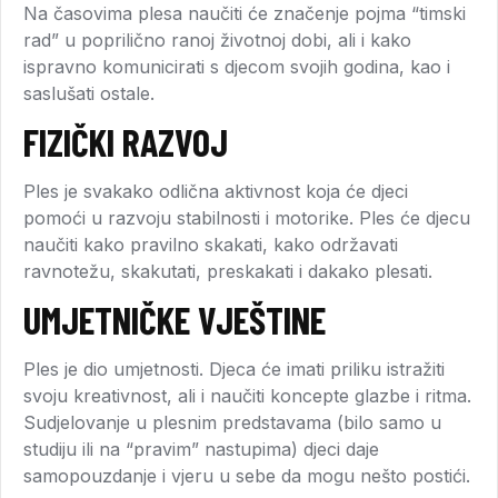
Na časovima plesa naučiti će značenje pojma “timski
rad” u poprilično ranoj životnoj dobi, ali i kako
ispravno komunicirati s djecom svojih godina, kao i
saslušati ostale.
FIZIČKI RAZVOJ
Ples je svakako odlična aktivnost koja će djeci
pomoći u razvoju stabilnosti i motorike. Ples će djecu
naučiti kako pravilno skakati, kako održavati
ravnotežu, skakutati, preskakati i dakako plesati.
UMJETNIČKE VJEŠTINE
Ples je dio umjetnosti. Djeca će imati priliku istražiti
svoju kreativnost, ali i naučiti koncepte glazbe i ritma.
Sudjelovanje u plesnim predstavama (bilo samo u
studiju ili na “pravim” nastupima) djeci daje
samopouzdanje i vjeru u sebe da mogu nešto postići.