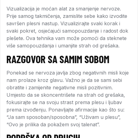
Vizualizacija je moćan alat za smanjenje nervoze.
Prije samog takmičenja, zamislite sebe kako izvodite
savršen plesni nastup. Vizualizirajte svaki korak i
svaki pokret, osjećajući samopouzdanje i radost dok
plešete. Ova tehnika vam može pomoći da steknete
više samopouzdanja i umanjite strah od grešaka.
RAZGOVOR SA SAMIM SOBOM
Ponekad se nervoza javlja zbog negativnih misli koje
nam prolaze kroz glavu. Važno je da se sami sebi
obratite i zamijenite negativne misli pozitivnim.
Umjesto da se skoncentrišete na strah od grešaka,
fokusirajte se na svoju strast prema plesu i ljubav
prema izvođenju. Ponavljajte afirmacije kao što su:
“Ja sam sposoban/sposobna”, “Uživam u plesu”,
“Ovo je prilika da pokažem svoj talenat”.
PODRŠKA OD DRUGIH