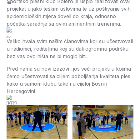
Sportsko plesni klub Bolero je uspio realizovati ovaj
projekat u jako teškim uslovima te uz poštivanje svih
epidemioloških mjera doveli do kraja, odnosno
početka saradnje sa ovim eminentnim trenerima.
Veliko hvala svim našim članovima koji su učestvovali
u radionici, roditeljima koji su dali ogromnu podršku,
bez vas ovo ništa ne bi moglo biti.
Pred nama su novi izazovi i jos veći projekti u kojima
ćemo učestvovati sa ciljem poboljšanja kvaliteta ples
kako u samom klubu tako i u cijeloj Bosni i
Hercegovini