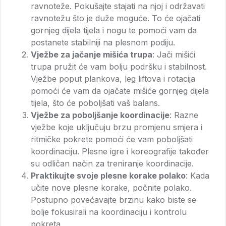
ravnoteže. Pokušajte stajati na njoj i održavati
ravnotežu što je duže moguće. To će ojačati
gornjeg dijela tijela i nogu te pomoći vam da
postanete stabilniji na plesnom podiju.
Vježbe za jačanje mišića trupa
: Jači mišići
trupa pružit će vam bolju podršku i stabilnost.
Vježbe poput plankova, leg liftova i rotacija
pomoći će vam da ojačate mišiće gornjeg dijela
tijela, što će poboljšati vaš balans.
Vježbe za poboljšanje koordinacije
: Razne
vježbe koje uključuju brzu promjenu smjera i
ritmičke pokrete pomoći će vam poboljšati
koordinaciju. Plesne igre i koreografije također
su odličan način za treniranje koordinacije.
Praktikujte svoje plesne korake polako
: Kada
učite nove plesne korake, počnite polako.
Postupno povećavajte brzinu kako biste se
bolje fokusirali na koordinaciju i kontrolu
pokreta.