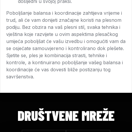
dosljedni u svojoj praksi.
Poboljšanje balansa i koordinacije zahtijeva vrijeme i
trud, ali će vam donijeti značajne koristi na plesnom
podiju. Bez obzira na vaš plesni stil, svaka tehnika i
vještina koje razvijete u ovim aspektima plesačkog
umijeća poboljšat će vašu izvedbu i omogućiti vam da
se osjećate samouvjereno i kontrolirano dok plešete.
Sjetite se, ples je kombinacija strasti, tehnike i
kontrole, a kontinuirano poboljšanje vašeg balansa i
koordinacije će vas dovesti bliže postizanju tog
savršenstva.
DRUŠTVENE MREŽE