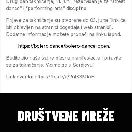
Drugi dan takmičenja, 11. juni, rezervisan je za “street
dance” i “performing arts” discipline.
Prijave za takmičenje su otvorene do 03. juna (link će
biti objavljen na stranici događaja i web stranici).
Dodatne informacije možete pronaći na linku ispod.
https://bolero.dance/bolero-dance-open/
Budite dio naše sjajne plesne manifestacije i prijavite
se za takmičenje. Vidimo se u Sarajevu!
Link eventa:
https://fb.me/e/2nlX8MIoH
DRUŠTVENE MREŽE