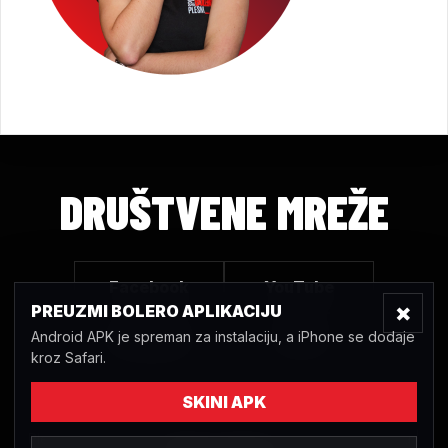
DRUŠTVENE MREŽE
Facebook
YouTube
×
PREUZMI BOLERO APLIKACIJU
Android APK je spreman za instalaciju, a iPhone se dodaje
Instagram
TikTok
kroz Safari.
SKINI APK
Plesni klub Bolero Sarajevo © 2020 | Sva prava pridržana |