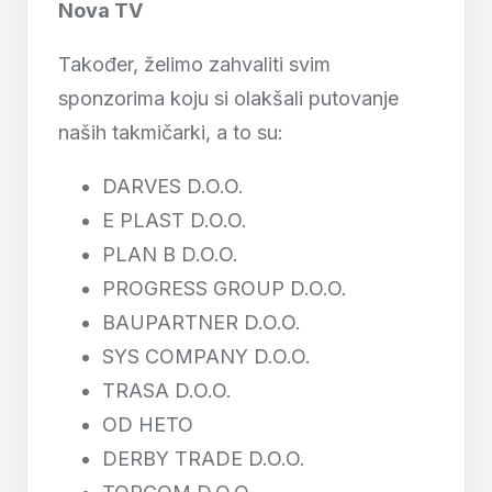
Nova TV
Također, želimo zahvaliti svim
sponzorima koju si olakšali putovanje
naših takmičarki, a to su:
DARVES D.O.O.
E PLAST D.O.O.
PLAN B D.O.O.
PROGRESS GROUP D.O.O.
BAUPARTNER D.O.O.
SYS COMPANY D.O.O.
TRASA D.O.O.
OD HETO
DERBY TRADE D.O.O.