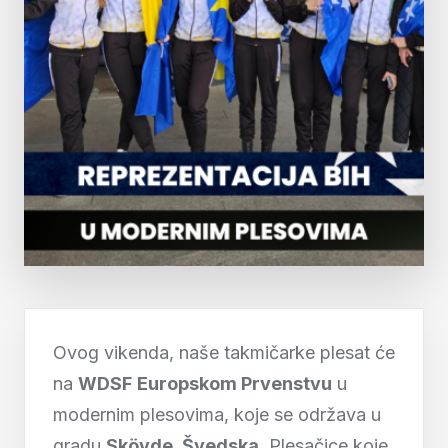
Ovog vikenda, naše takmičarke plesat će
na
WDSF
Europskom Prvenstvu
u
modernim plesovima, koje se održava u
gradu
Skövde, Švedska
. Plesačice koje