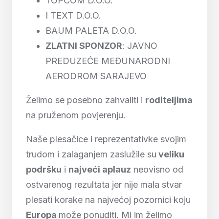
TOPCOM D.O.O.
I TEXT D.O.O.
BAUM PALETA D.O.O.
ZLATNI SPONZOR
: JAVNO
PREDUZEĆE MEĐUNARODNI
AERODROM SARAJEVO
Želimo se posebno zahvaliti i
roditeljima
na pruženom povjerenju.
Naše plesačice i reprezentativke svojim
trudom i zalaganjem zaslužile su
veliku
podršku
i
najveći aplauz
neovisno od
ostvarenog rezultata jer nije mala stvar
plesati korake na najvećoj pozornici koju
Europa
može ponuditi. Mi im želimo