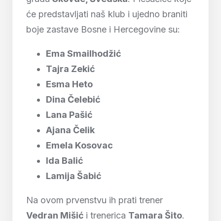
će predstavljati naš klub i ujedno braniti
boje zastave Bosne i Hercegovine su:
Ema Smailhodžić
Tajra Zekić
Esma Heto
Dina Čelebić
Lana Pašić
Ajana Čelik
Emela Kosovac
Ida Balić
Lamija Šabić
Na ovom prvenstvu ih prati trener
Vedran Mišić
i trenerica
Tamara Šito
.