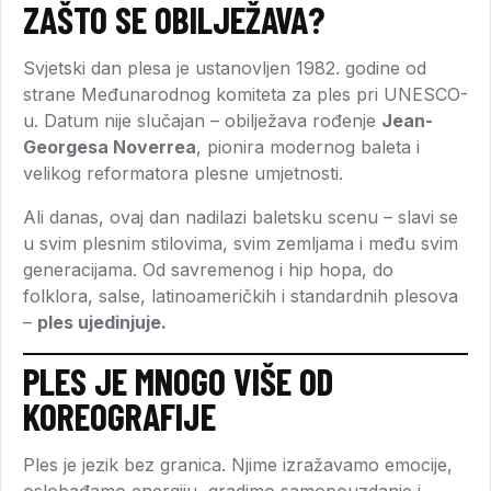
ZAŠTO SE OBILJEŽAVA?
Svjetski dan plesa je ustanovljen 1982. godine od
strane Međunarodnog komiteta za ples pri UNESCO-
u. Datum nije slučajan – obilježava rođenje
Jean-
Georgesa Noverrea
, pionira modernog baleta i
velikog reformatora plesne umjetnosti.
Ali danas, ovaj dan nadilazi baletsku scenu – slavi se
u svim plesnim stilovima, svim zemljama i među svim
generacijama. Od savremenog i hip hopa, do
folklora, salse, latinoameričkih i standardnih plesova
–
ples ujedinjuje.
PLES JE MNOGO VIŠE OD
KOREOGRAFIJE
Ples je jezik bez granica. Njime izražavamo emocije,
oslobađamo energiju, gradimo samopouzdanje i